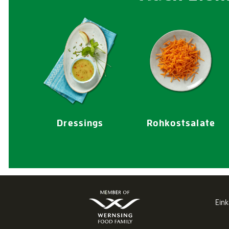
s
Dressings
Rohkostsalate
Ein