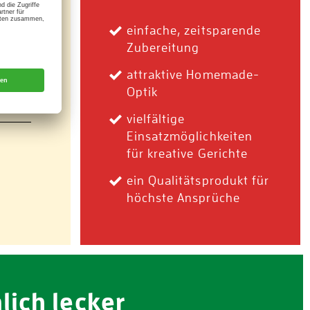
n
einfache, zeitsparende
Zubereitung
attraktive Homemade-
Optik
vielfältige
Einsatzmöglichkeiten
für kreative Gerichte
ein Qualitätsprodukt für
höchste Ansprüche
lich lecker