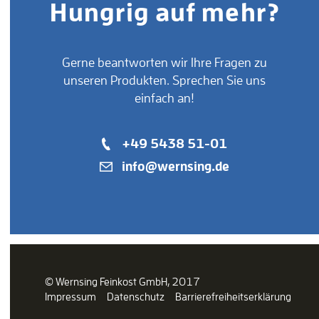
Hungrig auf mehr?
Gerne beantworten wir Ihre Fragen zu
unseren Produkten. Sprechen Sie uns
einfach an!
+49 5438 51-01
info@wernsing.de
tchup
Frische
Dressing
Kartoffelspezialitäten
© Wernsing Feinkost GmbH, 2017
Impressum
Datenschutz
Barrierefreiheitserklärung