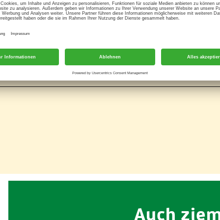
ilage: Die köstlichen, goldgelben Schwenkkartoffeln werde
nders aromatisch – und lassen sich schnell zubereiten!
Auch ziem