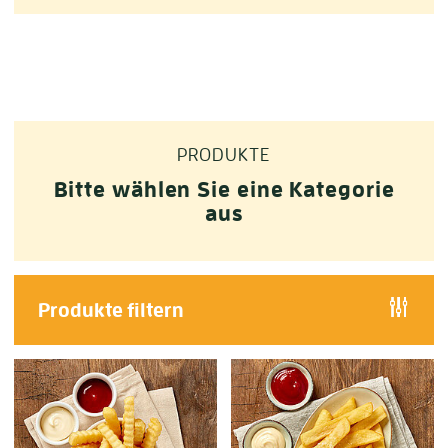
PRODUKTE
Bitte wählen Sie eine Kategorie
aus
Produkte filtern