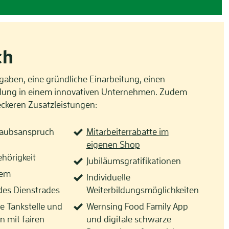
ch
fgaben, eine gründliche Einarbeitung, einen
ahlung in einem innovativen Unternehmen. Zudem
leckeren Zusatzleistungen:
laubsanspruch
Mitarbeiterrabatte im
eigenen Shop
hörigkeit
Jubiläumsgratifikationen
tem
Individuelle
des Dienstrades
Weiterbildungsmöglichkeiten
e Tankstelle und
Wernsing Food Family App
n mit fairen
und digitale schwarze