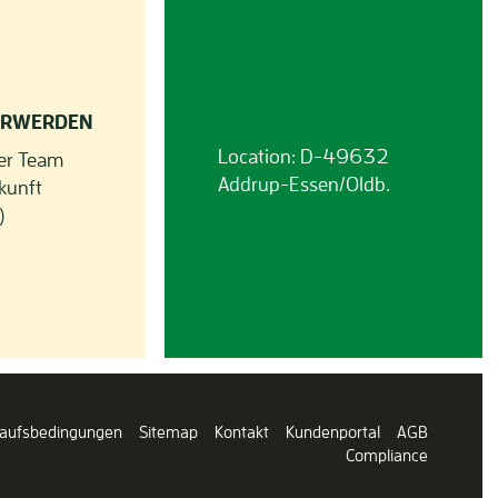
ERWERDEN
Location: D-49632
er Team
Addrup-Essen/Oldb.
kunft
)
kaufsbedingungen
Sitemap
Kontakt
Kundenportal
AGB
Compliance