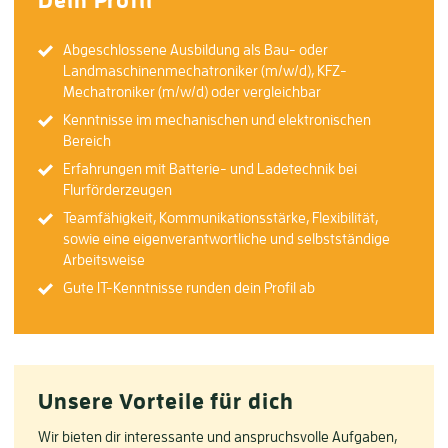
Abgeschlossene Ausbildung als Bau- oder
Landmaschinenmechatroniker (m/w/d), KFZ-
Mechatroniker (m/w/d) oder vergleichbar
Kenntnisse im mechanischen und elektronischen
Bereich
Erfahrungen mit Batterie- und Ladetechnik bei
Flurförderzeugen
Teamfähigkeit, Kommunikationsstärke, Flexibilität,
sowie eine eigenverantwortliche und selbstständige
Arbeitsweise
Gute IT-Kenntnisse runden dein Profil ab
Unsere Vorteile für dich
Wir bieten dir interessante und anspruchsvolle Aufgaben,