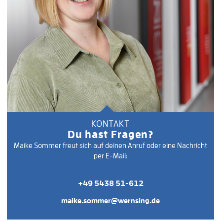
KONTAKT
Du hast Fragen?
Maike Sommer freut sich auf deinen Anruf oder eine Nachricht
per E-Mail:
+49 5438 51-612
maike.sommer@wernsing.de