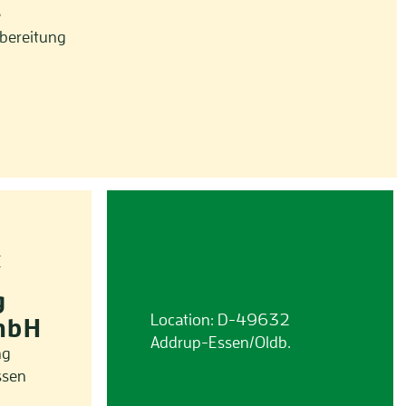
e
bereitung
E
g
Location: D-49632
mbH
Addrup-Essen/Oldb.
ng
ssen