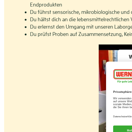
Endprodukten
Du führst sensorische, mikrobiologische un
Du hältst dich an die lebensmittelrechtlichen
Du erlernst den Umgang mit unseren Laborger
Du prüfst Proben auf Zusammensetzung, Kei
W
d
D
Di
sa
s