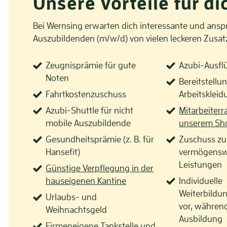
Unsere Vorteile für di
Bei Wernsing erwarten dich interessante und ansp
Auszubildenden (m/w/d) von vielen leckeren Zusat
Zeugnisprämie für gute
Azubi-Ausfl
Noten
Bereitstellu
Fahrtkostenzuschuss
Arbeitskleid
Azubi-Shuttle für nicht
Mitarbeiterr
mobile Auszubildende
unserem Sh
Gesundheitsprämie (z. B. für
Zuschuss zu
Hansefit)
vermögensw
Leistungen
Günstige Verpflegung in der
hauseigenen Kantine
Individuelle
Weiterbildu
Urlaubs- und
vor, währen
Weihnachtsgeld
Ausbildung
Firmeneigene Tankstelle und