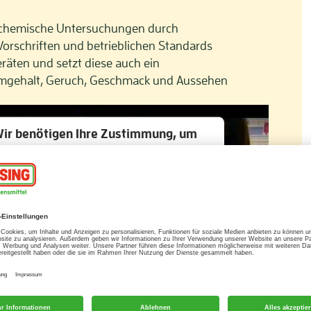
d chemische Untersuchungen durch
 Vorschriften und betrieblichen Standards
äten und setzt diese auch ein
mgehalt, Geruch, Geschmack und Aussehen
ir benötigen Ihre Zustimmung, um
en YouTube Video-Service zu laden!
Wir verwenden einen Service eines
rittanbieters, um Videoinhalte einzubetten.
eser Service kann Daten zu Ihren Aktivitäten
mmeln. Bitte lesen Sie die Details durch und
timmen Sie der Nutzung des Service zu, um
dieses Video anzusehen.
Mehr Informationen