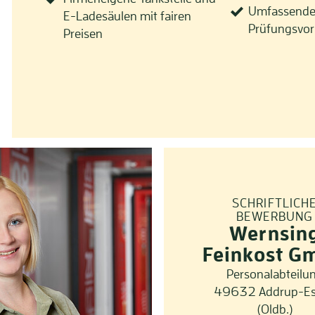
Umfassend
E-Ladesäulen mit fairen
Prüfungsvor
Preisen
SCHRIFTLICH
BEWERBUNG
Wernsin
Feinkost G
Personalabteilu
49632 Addrup-E
(Oldb.)