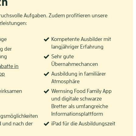
ch
ruchsvolle Aufgaben. Zudem profitieren unsere
zleistungen:
üge
Kompetente Ausbilder mit
langjähriger Erfahrung
ng der
ung
Sehr gute
Übernahmechancen
abatte in
op
Ausbildung in familiärer
Atmosphäre
irksamen
Wernsing Food Family App
und digitale schwarze
Bretter als umfangreiche
Informationsplattform
ngsmöglichkeiten
d und nach der
iPad für die Ausbildungszeit